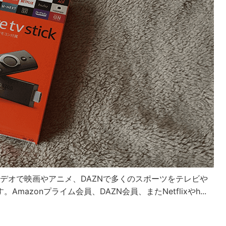
のPrimeビデオで映画やアニメ、DAZNで多くのスポーツをテレビや
zonプライム会員、DAZN会員、またNetflixやh...