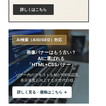
詳しくはこちら
AI検索（AIO/GEO）対応
画像バナーはもう古い？
AIに選ばれる
「HTML+CSSバナー」
バナー内のテキストも
AIが100%認識。
表示速度も向上する
次世代仕様。
詳しく見る・価格はこちら →