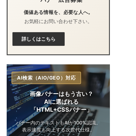
価値ある情報を、必要な人へ。
お気軽にお問い合わせ下さい。
詳しくはこちら
AI検索（AIO/GEO）対応
画像バナーはもう古い？
AIに選ばれる
「HTML+CSSバナー」
バナー内のテキストも
AIが100%認識。
表示速度も向上する
次世代仕様。