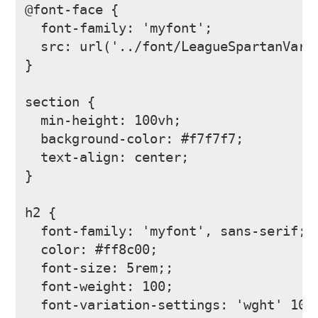
@font-face {

  font-family: 'myfont';

  src: url('../font/LeagueSpartanVaria
}

section {

  min-height: 100vh;

  background-color: #f7f7f7;

  text-align: center;

}

h2 {

  font-family: 'myfont', sans-serif;

  color: #ff8c00;

  font-size: 5rem;;

  font-weight: 100;

  font-variation-settings: 'wght' 100,