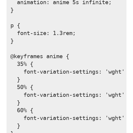
  animation: anime 5s infinite;

}

p {

  font-size: 1.3rem;

}

@keyframes anime {

  35% {

    font-variation-settings: 'wght' 10
  }

  50% {

    font-variation-settings: 'wght' 40
  }

  60% {

    font-variation-settings: 'wght' 10
  }
