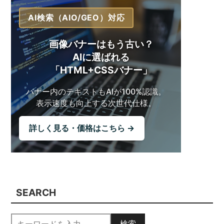
AI検索（AIO/GEO）対応
画像バナーはもう古い？
AIに選ばれる
「HTML+CSSバナー」
バナー内のテキストも
AIが100%認識。
表示速度も向上する
次世代仕様。
詳しく見る・価格はこちら →
SEARCH
検索