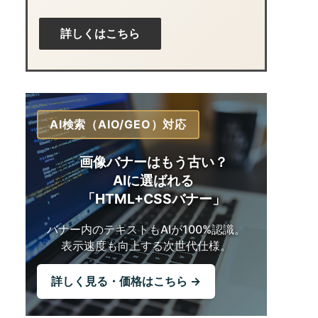
詳しくはこちら
AI検索（AIO/GEO）対応
画像バナーはもう古い？
AIに選ばれる
「HTML+CSSバナー」
バナー内のテキストも
AIが100%認識。
表示速度も向上する
次世代仕様。
詳しく見る・価格はこちら →