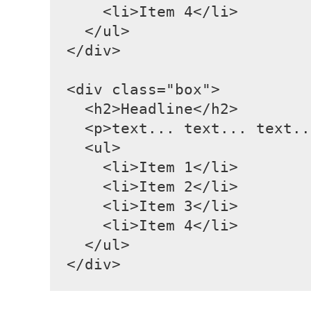
    <li>Item 4</li>

  </ul>

</div>

<div class="box">

  <h2>Headline</h2>

  <p>text... text... text..
  <ul>

    <li>Item 1</li>

    <li>Item 2</li>

    <li>Item 3</li>

    <li>Item 4</li>

  </ul>

</div>