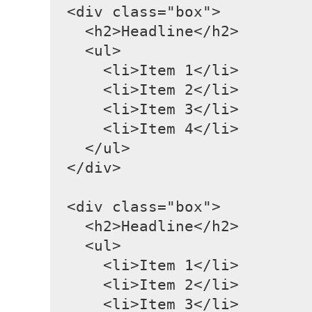
<div class="box">

  <h2>Headline</h2>

  <ul>

    <li>Item 1</li>

    <li>Item 2</li>

    <li>Item 3</li>

    <li>Item 4</li>

  </ul>

</div>

<div class="box">

  <h2>Headline</h2>

  <ul>

    <li>Item 1</li>

    <li>Item 2</li>

    <li>Item 3</li>
