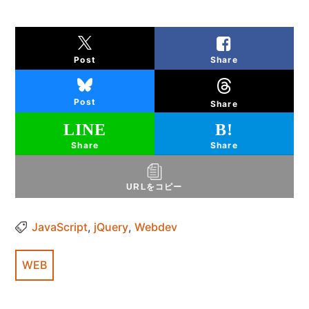
Share
Post
Post
Share
Share
Share
URLをコピー
JavaScript
,
jQuery
,
Webdev
WEB