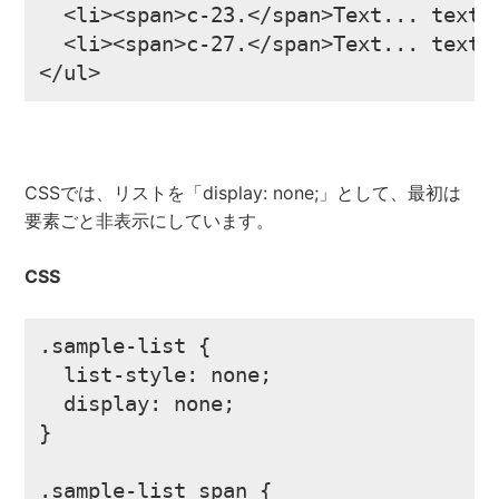
  <li><span>c-23.</span>Text... text..
  <li><span>c-27.</span>Text... text..
</ul>
CSSでは、リストを「display: none;」として、最初は
要素ごと非表示にしています。
CSS
.sample-list {

  list-style: none;

  display: none;

}

.sample-list span {
