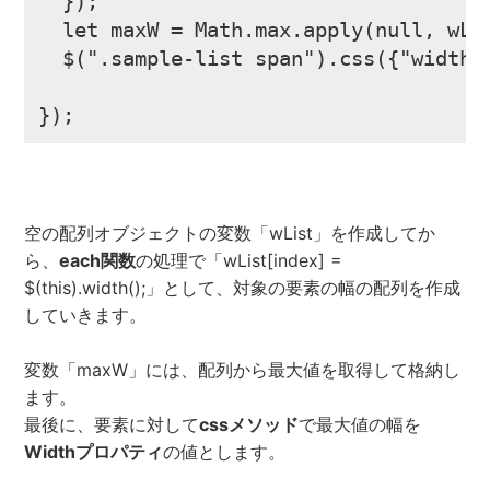
  });

  let maxW = Math.max.apply(null, wLis
  $(".sample-list span").css({"width":
});
空の配列オブジェクトの変数「wList」を作成してか
ら、
each関数
の処理で「wList[index] =
$(this).width();」として、対象の要素の幅の配列を作成
していきます。
変数「maxW」には、配列から最大値を取得して格納し
ます。
最後に、要素に対して
cssメソッド
で最大値の幅を
Widthプロパティ
の値とします。