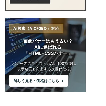
AI検索（AIO/GEO）対応
画像バナーはもう古い？
AIに選ばれる
「HTML+CSSバナー」
バナー内のテキストも
AIが100%認識。
表示速度も向上する
次世代仕様。
詳しく見る・価格はこちら →