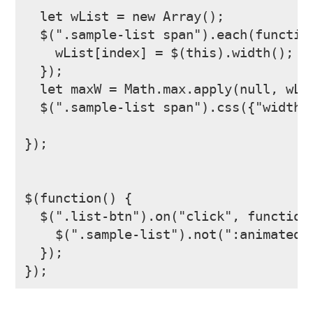
  let wList = new Array();

  $(".sample-list span").each(function
    wList[index] = $(this).width();

  });

  let maxW = Math.max.apply(null, wLis
  $(".sample-list span").css({"width":
});

$(function() {

  $(".list-btn").on("click", function(
    $(".sample-list").not(":animated")
  });

});