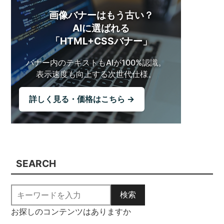
画像バナーはもう古い？
AIに選ばれる
「HTML+CSSバナー」
バナー内のテキストも
AIが100%認識。
表示速度も向上する
次世代仕様。
詳しく見る・価格はこちら →
SEARCH
検索
お探しのコンテンツはありますか