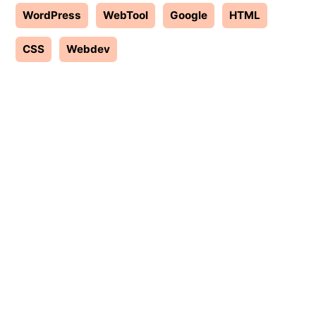
WordPress
WebTool
Google
HTML
CSS
Webdev