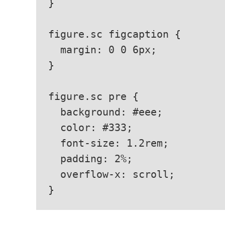
}

figure.sc figcaption {

  margin: 0 0 6px;

}

figure.sc pre {

  background: #eee;

  color: #333;

  font-size: 1.2rem;

  padding: 2%;

  overflow-x: scroll;

}