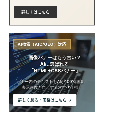
詳しくはこちら
AI検索（AIO/GEO）対応
画像バナーはもう古い？
AIに選ばれる
「HTML+CSSバナー」
バナー内のテキストも
AIが100%認識。
表示速度も向上する
次世代仕様。
詳しく見る・価格はこちら →