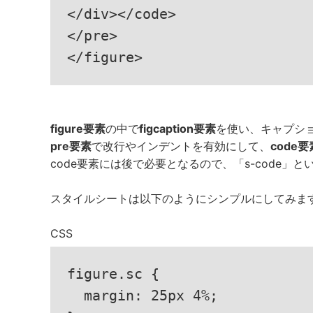
</div></code>

</pre>

</figure>
figure要素
の中で
figcaption要素
を使い、キャプシ
pre要素
で改行やインデントを有効にして、
code要
code要素には後で必要となるので、「s-code」
スタイルシートは以下のようにシンプルにしてみま
CSS
figure.sc {

  margin: 25px 4%;
