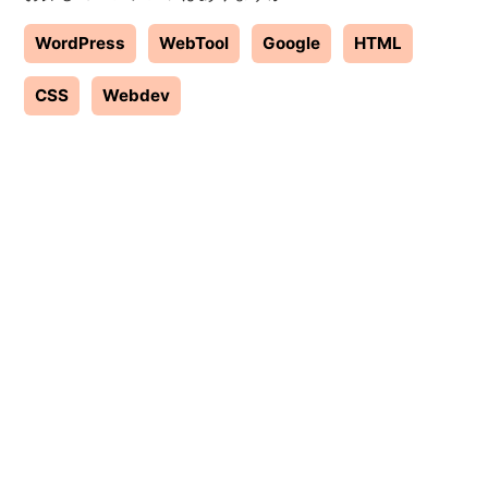
WordPress
WebTool
Google
HTML
CSS
Webdev