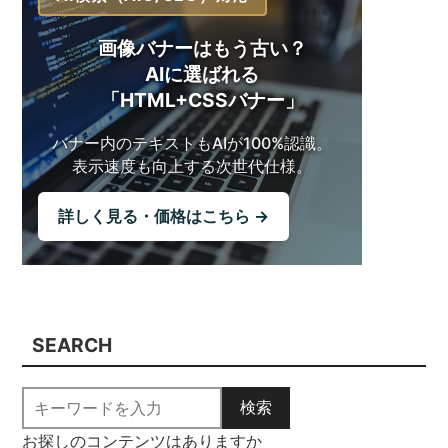
画像バナーはもう古い？
AIに選ばれる
「HTML+CSSバナー」
バナー内のテキストも
AIが100%認識。
表示速度も向上する
次世代仕様。
詳しく見る・価格はこちら →
SEARCH
検索
お探しのコンテンツはありますか