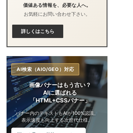
価値ある情報を、必要な人へ。
お気軽にお問い合わせ下さい。
詳しくはこちら
AI検索（AIO/GEO）対応
画像バナーはもう古い？
AIに選ばれる
「HTML+CSSバナー」
バナー内のテキストも
AIが100%認識。
表示速度も向上する
次世代仕様。