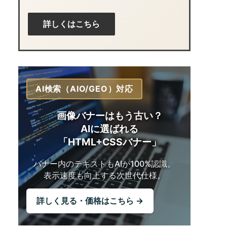
詳しくはこちら
AI検索（AIO/GEO）対応
画像バナーはもう古い？
AIに選ばれる
「HTML+CSSバナー」
バナー内のテキストも
AIが100%認識。
表示速度も向上する
次世代仕様。
詳しく見る・価格はこちら →