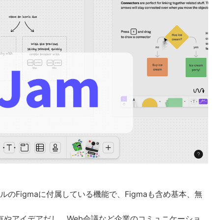
のFigmaに付属している機能で、Figmaも含め基本、無
有やアイデアだし、Web会議など企業のコミュニケーショ